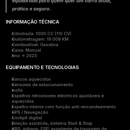
equilibrada para quem quer um carro atual, 
prático e seguro.
INFORMAÇÃO TÉCNICA
Cilindrada:
 1000 CC (110 CV)
Quilometragem:
 19 008 KM
Combustível:
 Gasolina
Caixa:
 Manual
Ano -> 
2023
EQUIPAMENTO E TECNOLOGIAS
Bancos aquecidos
Sensores de estacionamento
Isofix
Espelhos retrovisores eléctricos ajustáveis e 
aquecidos
Espelho interior com função anti-encandeamento
GPS / Navegação
Cockpit digital
Direção assistida, sistema Start & Stop
ABS, airbags, ESP, assistente de travagem de 