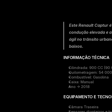
Este Renault Captur é
condução elevada e a
ágil no trânsito urba
baixos.
INFORMAÇÃO TÉCNICA
Cilindrada:
 900 CC (90 
Quilometragem:
 54 00
Combustível:
 Gasolina
Caixa:
 Manual
Ano -> 
2018
EQUIPAMENTO E TECNO
Câmara Traseira
Sensores dianteiros e tr