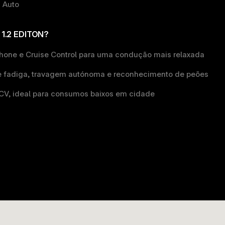
d Auto
1.2 EDITON?
hone e Cruise Control 
para uma condução mais relaxada
 fadiga,
 travagem autónoma e reconhecimento de peões
CV, 
ideal para consumos baixos em cidade